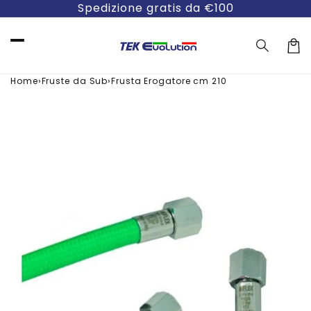
Vai
Spedizione gratis da €100
direttamente
ai contenuti
Carre
›
›
Home
Fruste da Sub
Frusta Erogatore cm 210
Passa alle
informazioni
sul prodotto