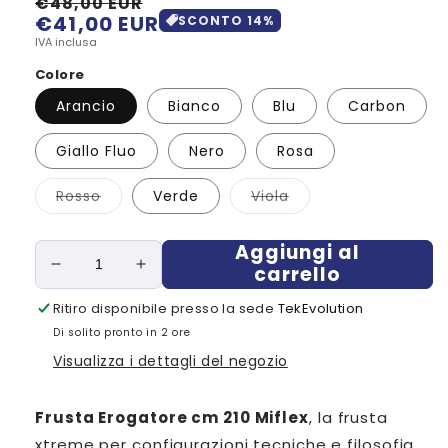
€48,00 EUR
€41,00 EUR
Prezzo
Prezzo
SCONTO
14
%
di
scontato
IVA inclusa
listino
Colore
Arancio
Bianco
Blu
Carbon
Giallo Fluo
Nero
Rosa
Variante
Variante
Rosso
Verde
Viola
esaurita
esaurita
o
o
non
non
Aggiungi al
disponibile
disponibile
carrello
Diminuisci
Aumenta
quantità
quantità
Ritiro disponibile presso la sede
TekEvolution
per
per
Di solito pronto in 2 ore
Frusta
Frusta
Erogatore
Erogatore
Visualizza i dettagli del negozio
cm
cm
210
210
Frusta Erogatore cm 210 Miflex
, la frusta
xtreme per configurazioni tecniche e filosofia