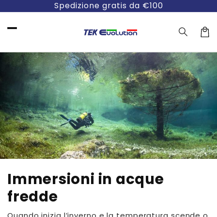
Vai
Spedizione gratis da €100
direttamente
ai contenuti
Carre
Immersioni in acque
fredde
Quando inizia l’inverno e la temperatura scende o