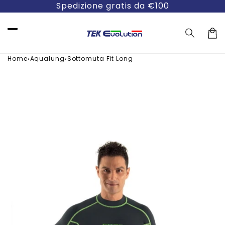
Vai
Spedizione gratis da €100
direttamente
ai contenuti
Carre
›
›
Home
Aqualung
Sottomuta Fit Long
Passa alle
informazioni
sul prodotto