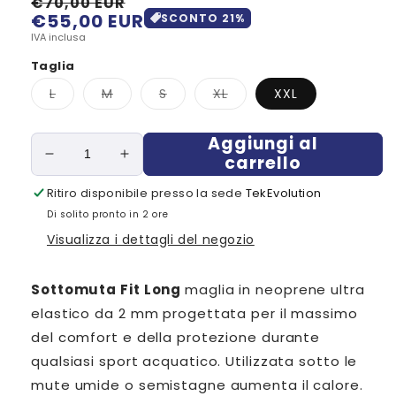
€70,00 EUR
€55,00 EUR
Prezzo
Prezzo
SCONTO
21
%
di
scontato
IVA inclusa
listino
Taglia
Variante
Variante
Variante
Variante
L
M
S
XL
XXL
esaurita
esaurita
esaurita
esaurita
o
o
o
o
non
non
non
non
Aggiungi al
disponibile
disponibile
disponibile
disponibile
carrello
Diminuisci
Aumenta
quantità
quantità
Ritiro disponibile presso la sede
TekEvolution
per
per
Di solito pronto in 2 ore
Sottomuta
Sottomuta
Fit
Fit
Visualizza i dettagli del negozio
Long
Long
Sottomuta Fit Long
maglia in neoprene ultra
elastico da 2 mm progettata per il massimo
del comfort e della protezione durante
qualsiasi sport acquatico. Utilizzata sotto le
mute umide o semistagne aumenta il calore.