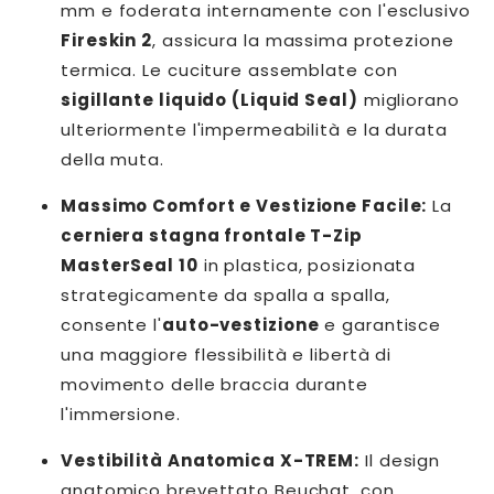
mm e foderata internamente con l'esclusivo
Fireskin 2
, assicura la massima protezione
termica. Le cuciture assemblate con
sigillante liquido (Liquid Seal)
migliorano
ulteriormente l'impermeabilità e la durata
della muta.
Massimo Comfort e Vestizione Facile:
La
cerniera stagna frontale T-Zip
MasterSeal 10
in plastica, posizionata
strategicamente da spalla a spalla,
consente l'
auto-vestizione
e garantisce
una maggiore flessibilità e libertà di
movimento delle braccia durante
l'immersione.
Vestibilità Anatomica X-TREM:
Il design
anatomico brevettato Beuchat, con