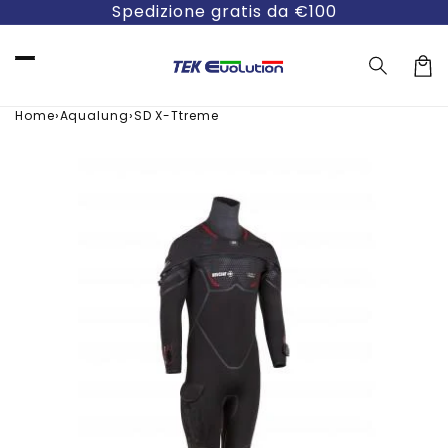
Vai
Spedizione gratis da €100
direttamente
ai contenuti
Carre
›
›
Home
Aqualung
SD X-Ttreme
Passa alle
informazioni
sul prodotto