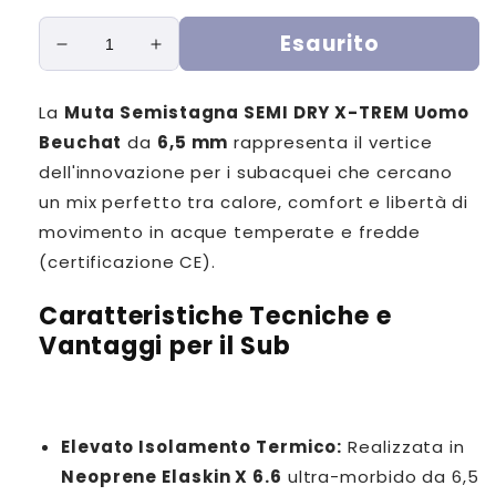
non
disponibile
Esaurito
Diminuisci
Aumenta
quantità
quantità
per
per
La
Muta Semistagna SEMI DRY X-TREM Uomo
SD
SD
Beuchat
da
6,5 mm
rappresenta il vertice
X-
X-
Ttreme
Ttreme
dell'innovazione per i subacquei che cercano
un mix perfetto tra calore, comfort e libertà di
movimento in acque temperate e fredde
(certificazione CE).
Caratteristiche Tecniche e
Vantaggi per il Sub
Elevato Isolamento Termico:
Realizzata in
Neoprene Elaskin X 6.6
ultra-morbido da 6,5