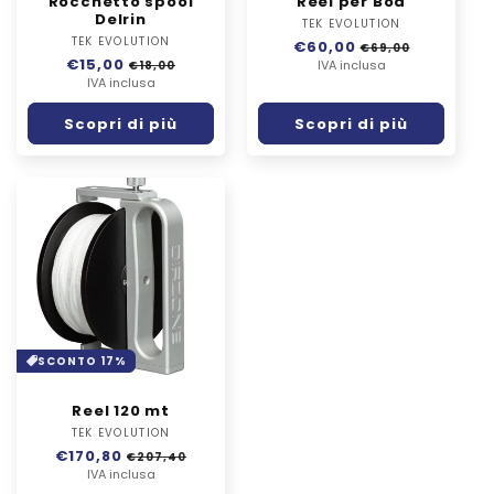
Rocchetto spool
Reel per Boa
Delrin
TEK EVOLUTION
Fornitore:
TEK EVOLUTION
Fornitore:
Prezzo
€60,00
Prezzo
€69,00
Prezzo
€15,00
Prezzo
di
IVA inclusa
scontato
€18,00
di
IVA inclusa
scontato
listino
listino
Scopri di più
Scopri di più
SCONTO 17%
Reel 120 mt
TEK EVOLUTION
Fornitore:
Prezzo
€170,80
Prezzo
€207,40
di
IVA inclusa
scontato