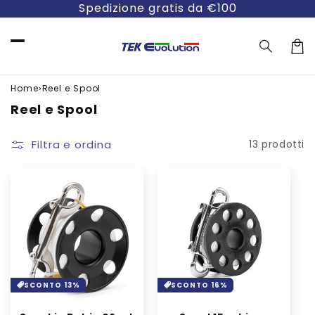
Vai
Spedizione gratis da €100
direttamente
ai contenuti
Carre
›
Home
Reel e Spool
C
Reel e Spool
o
l
Filtra e ordina
13 prodotti
l
e
z
i
o
n
e
:
SCONTO 13%
SCONTO 16%