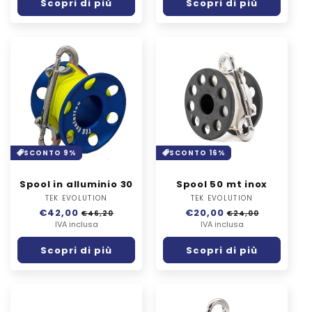
Scopri di più
Scopri di più
SCONTO 9%
SCONTO 16%
Spool in alluminio 30
Spool 50 mt inox
TEK EVOLUTION
Fornitore:
TEK EVOLUTION
Fornitore:
Prezzo
€42,00
Prezzo
Prezzo
€20,00
Prezzo
€46,20
€24,00
di
IVA inclusa
scontato
di
IVA inclusa
scontato
listino
listino
Scopri di più
Scopri di più