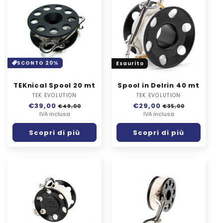
SCONTO 20%
Esaurito
TEKnical Spool 20 mt
Spool in Delrin 40 mt
TEK EVOLUTION
Fornitore:
TEK EVOLUTION
Fornitore:
Prezzo
€39,00
Prezzo
Prezzo
€29,00
Prezzo
€49,00
€35,00
di
IVA inclusa
scontato
di
IVA inclusa
scontato
listino
listino
Scopri di più
Scopri di più