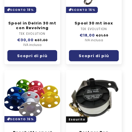
SCONTO 18%
SCONTO 16%
Spool in Delrin 30 mt
Spool 30 mt inox
con Revolving
TEK EVOLUTION
Fornitore:
TEK EVOLUTION
Fornitore:
Prezzo
€18,00
Prezzo
€21,59
Prezzo
€30,00
Prezzo
di
IVA inclusa
scontato
€37,00
di
IVA inclusa
scontato
listino
listino
Scopri di più
Scopri di più
SCONTO 16%
Esaurito