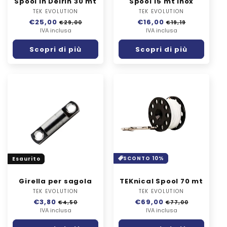
Spool in Delrin 30 mt
Spool 15 mt inox
TEK EVOLUTION
Fornitore:
TEK EVOLUTION
Fornitore:
Prezzo
€25,00
Prezzo
Prezzo
€16,00
Prezzo
€29,00
€19,19
di
IVA inclusa
scontato
di
IVA inclusa
scontato
listino
listino
Scopri di più
Scopri di più
SCONTO 10%
Esaurito
Girella per sagola
TEKnical Spool 70 mt
TEK EVOLUTION
Fornitore:
TEK EVOLUTION
Fornitore:
Prezzo
€3,80
Prezzo
Prezzo
€69,00
Prezzo
€4,50
€77,00
di
IVA inclusa
scontato
di
IVA inclusa
scontato
listino
listino