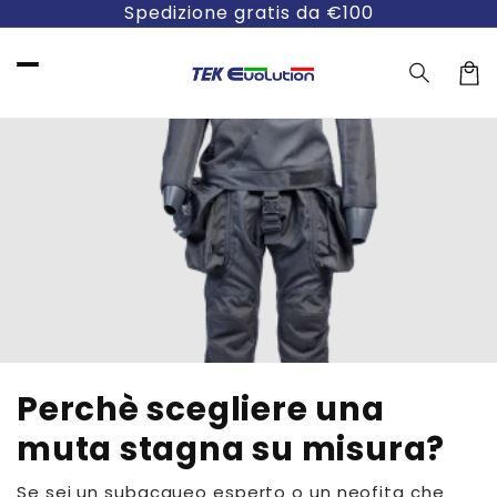
Vai
Spedizione gratis da €100
direttamente
ai contenuti
Carre
Perchè scegliere una
muta stagna su misura?
Se sei un subacqueo esperto o un neofita che