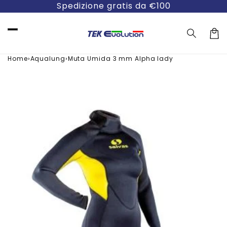
Vai
Spedizione gratis da €100
direttamente
ai contenuti
Carre
›
›
Home
Aqualung
Muta Umida 3 mm Alpha lady
Passa alle
informazioni
sul prodotto