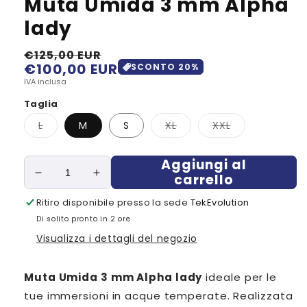
Muta Umida 3 mm Alpha
lady
€125,00 EUR
€100,00 EUR
Prezzo
Prezzo
SCONTO
20
%
di
scontato
IVA inclusa
listino
Taglia
Variante
Variante
Variante
L
M
S
XL
XXL
esaurita
esaurita
esaurita
o
o
o
non
non
non
Aggiungi al
disponibile
disponibile
disponibile
carrello
Diminuisci
Aumenta
quantità
quantità
Ritiro disponibile presso la sede
TekEvolution
per
per
Di solito pronto in 2 ore
Muta
Muta
Umida
Umida
Visualizza i dettagli del negozio
3
3
mm
mm
Muta Umida 3 mm Alpha lady
ideale per le
Alpha
Alpha
lady
lady
tue immersioni in acque temperate. Realizzata