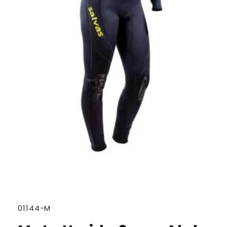
SKU:
01144-M