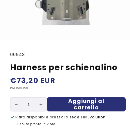
SKU:
00943
Harness per schienalino
Prezzo
€73,20 EUR
di
IVA inclusa
listino
Aggiungi al
carrello
Diminuisci
Aumenta
quantità
quantità
Ritiro disponibile presso la sede
TekEvolution
per
per
Di solito pronto in 2 ore
Harness
Harness