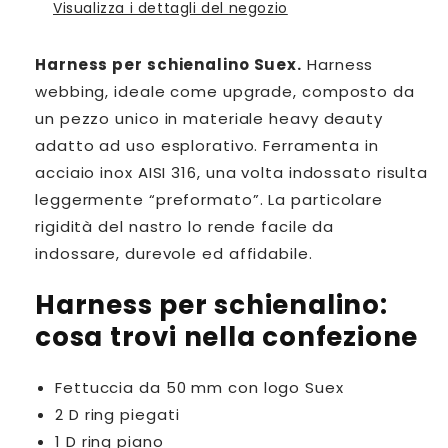
per
per
Visualizza i dettagli del negozio
schienalino
schienalino
Harness per schienalino Suex.
Harness
webbing, ideale come upgrade, composto da
un pezzo unico in materiale heavy deauty
adatto ad uso esplorativo. Ferramenta
in
acciaio inox AISI 316,
una volta indossato risulta
leggermente “preformato”.
La particolare
rigidità del nastro lo rende
facile da
indossare,
durevole ed affidabile.
Harness per schienalino:
cosa trovi nella confezione
Fettuccia da 50 mm con logo Suex
2 D ring piegati
1 D ring piano