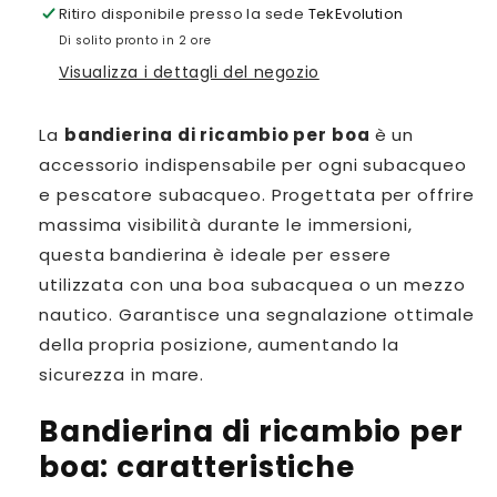
Ritiro disponibile presso la sede
TekEvolution
per
per
Di solito pronto in 2 ore
Bandierina
Bandierina
di
di
Visualizza i dettagli del negozio
ricambio
ricambio
per
per
La
bandierina di ricambio per boa
è un
boa
boa
accessorio indispensabile per ogni subacqueo
e pescatore subacqueo. Progettata per offrire
massima visibilità durante le immersioni,
questa bandierina è ideale per essere
utilizzata con una boa subacquea o un mezzo
nautico. Garantisce una segnalazione ottimale
della propria posizione, aumentando la
sicurezza in mare.
Bandierina di ricambio per
boa: caratteristiche