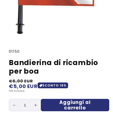
SKU:
01150
Bandierina di ricambio
per boa
€6,00 EUR
€5,00 EUR
Prezzo
Prezzo
SCONTO
16
%
di
scontato
IVA inclusa
listino
Aggiungi al
carrello
Diminuisci
Aumenta
quantità
quantità