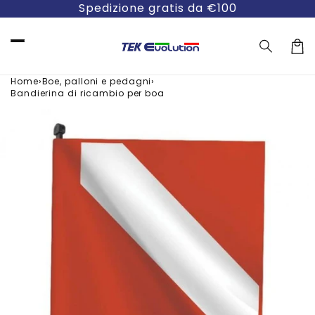
Vai
Spedizione gratis da €100
direttamente
ai contenuti
Carre
›
›
Home
Boe, palloni e pedagni
Bandierina di ricambio per boa
Passa alle
informazioni
sul prodotto