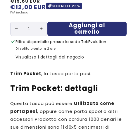
€15,60 EUR
€12,00 EUR
Prezzo
Prezzo
SCONTO
23
%
di
scontato
IVA inclusa
listino
Aggiungi al
carrello
Diminuisci
Aumenta
quantità
quantità
Ritiro disponibile presso la sede
TekEvolution
per
per
Di solito pronto in 2 ore
Trim
Trim
Pocket
Pocket
Visualizza i dettagli del negozio
Trim Pocket
, la tasca porta pesi.
Trim Pocket: dettagli
Questa tasca può essere
utilizzata come
porta pesi
, oppure come porta spool o altri
accessori.Prodotta con cordura 1000 denari le
sue dimensioni sono 11x10x5 centimetri di