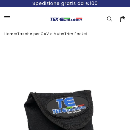
Vai
Spedizione gratis da €100
direttamente
ai contenuti
Carre
›
›
Home
Tasche per GAV e Mute
Trim Pocket
Passa alle
informazioni
sul prodotto