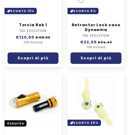
SCONTO 13%
SCONTO 9%
Torcia Rek 1
Retractor Lock cavo
Dyneema
TEK EVOLUTION
Fornitore:
TEK EVOLUTION
Fornitore:
Prezzo
€120,00
Prezzo
€139,00
Prezzo
€22,00
Prezzo
di
IVA inclusa
scontato
€24,40
di
IVA inclusa
scontato
listino
listino
Scopri di più
Scopri di più
SCONTO 26%
Esaurito