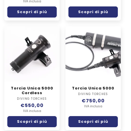
di
IVA inclusa
listino
listino
Scopri di più
Scopri di più
Torcia Unica 5000
Torcia Unica 5000
Cordless
DIVING TORCHES
Fornitore:
DIVING TORCHES
Fornitore:
Prezzo
€750,00
Prezzo
€550,00
di
IVA inclusa
di
IVA inclusa
listino
listino
Scopri di più
Scopri di più