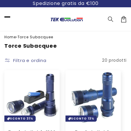
Vai
Spedizione gratis da €100
direttamente
ai contenuti
Carre
›
Home
Torce Subacquee
C
Torce Subacquee
o
l
Filtra e ordina
20 prodotti
l
e
z
i
o
n
e
:
SCONTO 31%
SCONTO 13%