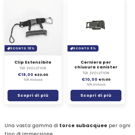
SCONTO 18%
SCONTO 9%
Clip Estensibile
Cerniera per
chiusura canister
TEK EVOLUTION
Fornitore:
TEK EVOLUTION
Fornitore:
Prezzo
€18,00
Prezzo
€22,00
Prezzo
€10,00
Prezzo
di
IVA inclusa
scontato
€11,00
di
IVA inclusa
scontato
listino
listino
Scopri di più
Scopri di più
Una vasta gamma di
torce subacquee
per ogni
tipo di immersione.