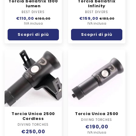
Torcia bellatrix 1300
Torcia bellatrix
lumen
Infinity
BEST DIVERS
Fornitore:
BEST DIVERS
Fornitore:
Prezzo
€110,00
Prezzo
Prezzo
€159,00
Prezzo
€160,00
€183,00
di
IVA inclusa
scontato
di
IVA inclusa
scontato
listino
listino
Scopri di più
Scopri di più
Torcia Unica 2500
Torcia Unica 2500
Cordless
DIVING TORCHES
Fornitore:
DIVING TORCHES
Fornitore:
Prezzo
€190,00
Prezzo
€250,00
di
IVA inclusa