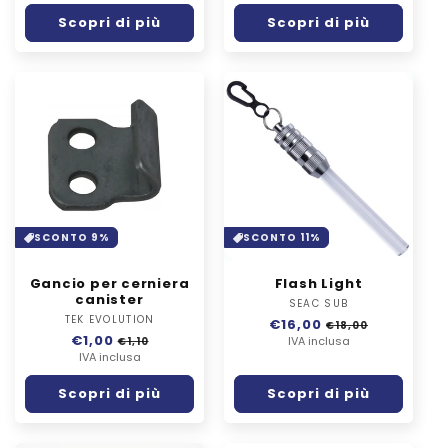
listino
listino
Scopri di più
Scopri di più
SCONTO 9%
SCONTO 11%
Gancio per cerniera
Flash Light
canister
SEAC SUB
Fornitore:
TEK EVOLUTION
Fornitore:
Prezzo
€16,00
Prezzo
€18,00
Prezzo
€1,00
Prezzo
di
IVA inclusa
scontato
€1,10
di
IVA inclusa
scontato
listino
listino
Scopri di più
Scopri di più