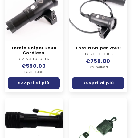
Torcia Sniper 2500
Torcia Sniper 2500
Cordless
DIVING TORCHES
Fornitore:
DIVING TORCHES
Fornitore:
Prezzo
€750,00
Prezzo
€550,00
di
IVA inclusa
di
IVA inclusa
listino
listino
Scopri di più
Scopri di più