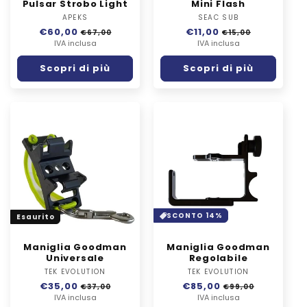
Pulsar Strobo Light
Mini Flash
APEKS
Fornitore:
SEAC SUB
Fornitore:
Prezzo
€60,00
Prezzo
Prezzo
€11,00
Prezzo
€67,00
€15,00
di
IVA inclusa
scontato
di
IVA inclusa
scontato
listino
listino
Scopri di più
Scopri di più
SCONTO 14%
Esaurito
Maniglia Goodman
Maniglia Goodman
Universale
Regolabile
TEK EVOLUTION
Fornitore:
TEK EVOLUTION
Fornitore:
Prezzo
€35,00
Prezzo
Prezzo
€85,00
Prezzo
€37,00
€99,00
di
IVA inclusa
scontato
di
IVA inclusa
scontato