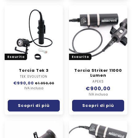
Esaurito
Esaurito
Torcia Tek 3
Torcia Striker 11000
Lumen
TEK EVOLUTION
Fornitore:
APEKS
Fornitore:
Prezzo
€990,00
Prezzo
€1.050,00
Prezzo
€900,00
di
IVA inclusa
scontato
listino
di
IVA inclusa
listino
Scopri di più
Scopri di più