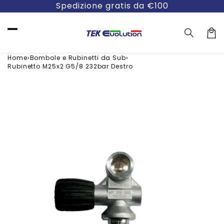
Vai
Spedizione gratis da €100
direttamente
ai contenuti
Carre
›
›
Home
Bombole e Rubinetti da Sub
Rubinetto M25x2 G5/8 232bar Destro
Passa alle
informazioni
sul prodotto