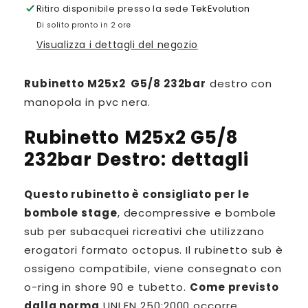
Ritiro disponibile presso la sede
TekEvolution
per
per
Di solito pronto in 2 ore
Rubinetto
Rubinetto
M25x2
M25x2
Visualizza i dettagli del negozio
G5/8
G5/8
232bar
232bar
Rubinetto M25x2 G5/8 232bar
destro con
Destro
Destro
manopola in pvc nera.
Rubinetto M25x2 G5/8
232bar Destro: dettagli
Questo rubinetto è consigliato per le
bombole stage
, decompressive e bombole
sub per subacquei ricreativi che utilizzano
erogatori formato octopus. Il rubinetto sub è
ossigeno compatibile, viene consegnato con
o-ring in shore 90 e tubetto.
Come previsto
dalla norma
UNI EN 250:2000 occorre