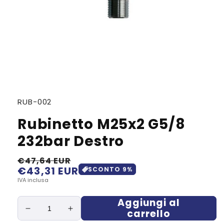
SKU:
RUB-002
Rubinetto M25x2 G5/8
232bar Destro
€47,64 EUR
€43,31 EUR
Prezzo
Prezzo
SCONTO
9
%
di
scontato
IVA inclusa
listino
Aggiungi al
carrello
Diminuisci
Aumenta
quantità
quantità