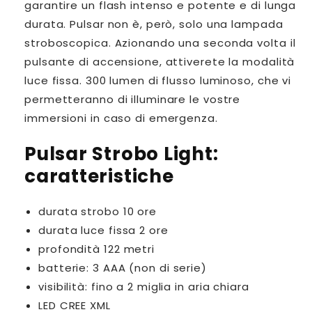
garantire un flash intenso e potente e di lunga
Strobo
Strobo
Light
Light
durata. Pulsar non è, però, solo una lampada
stroboscopica. Azionando una seconda volta il
pulsante di accensione, attiverete la modalità
luce fissa. 300 lumen di flusso luminoso, che vi
permetteranno di illuminare le vostre
immersioni in caso di emergenza.
Pulsar Strobo Light:
caratteristiche
durata strobo 10 ore
durata luce fissa 2 ore
profondità 122 metri
batterie: 3 AAA (non di serie)
visibilità: fino a 2 miglia in aria chiara
LED CREE XML