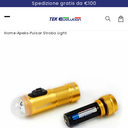
Vai
Spedizione gratis da €100
direttamente
ai contenuti
Carre
›
›
Home
Apeks
Pulsar Strobo Light
Passa alle
informazioni
sul prodotto