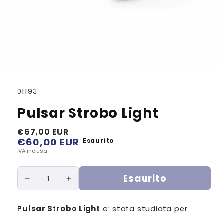
SKU:
01193
Pulsar Strobo Light
€67,00 EUR
€60,00 EUR
Prezzo
Prezzo
Esaurito
di
scontato
IVA inclusa
listino
Esaurito
Diminuisci
Aumenta
quantità
quantità
per
per
Pulsar Strobo Light
e’ stata studiata per
Pulsar
Pulsar