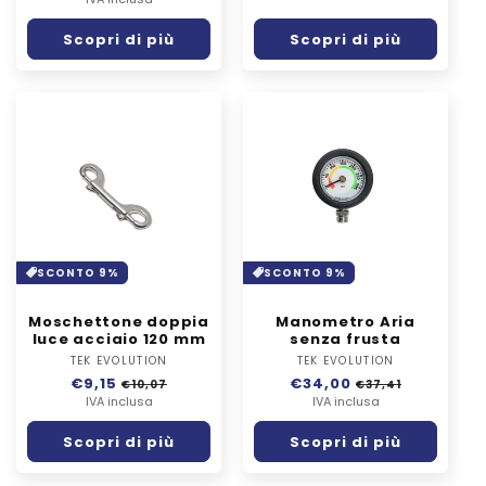
di
scontato
listino
listino
Scopri di più
Scopri di più
SCONTO 9%
SCONTO 9%
Moschettone doppia
Manometro Aria
luce acciaio 120 mm
senza frusta
TEK EVOLUTION
Fornitore:
TEK EVOLUTION
Fornitore:
Prezzo
€9,15
Prezzo
Prezzo
€34,00
Prezzo
€10,07
€37,41
di
IVA inclusa
scontato
di
IVA inclusa
scontato
listino
listino
Scopri di più
Scopri di più