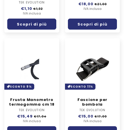
TEK EVOLUTION
Fornitore:
Prezzo
€18,00
Prezzo
€21,00
Prezzo
€1,10
Prezzo
di
IVA inclusa
scontato
€1,32
di
IVA inclusa
scontato
listino
listino
Scopri di più
Scopri di più
SCONTO 9%
SCONTO 11%
Frusta Manometro
Fascione per
termogomma cm 18
bombola
TEK EVOLUTION
Fornitore:
TEK EVOLUTION
Fornitore:
Prezzo
€15,49
Prezzo
Prezzo
€15,00
Prezzo
€17,04
€17,00
di
IVA inclusa
scontato
di
IVA inclusa
scontato
listino
listino