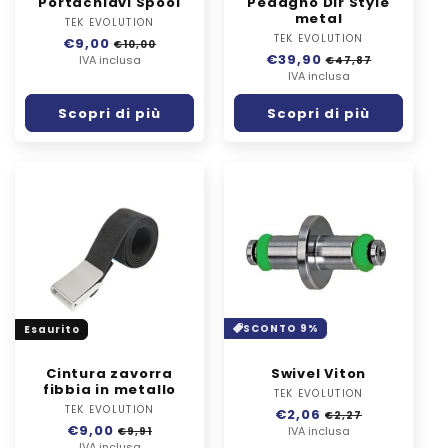
Portachiavi Spool
Pedagno Dir Style
metal
TEK EVOLUTION
Fornitore:
TEK EVOLUTION
Fornitore:
Prezzo
€9,00
Prezzo
€10,00
Prezzo
€39,90
Prezzo
di
IVA inclusa
scontato
€47,87
di
IVA inclusa
scontato
listino
listino
Scopri di più
Scopri di più
SCONTO 9%
Esaurito
Cintura zavorra
Swivel Viton
fibbia in metallo
TEK EVOLUTION
Fornitore:
TEK EVOLUTION
Fornitore:
Prezzo
€2,06
Prezzo
€2,27
Prezzo
€9,00
Prezzo
di
IVA inclusa
scontato
€9,91
IVA inclusa