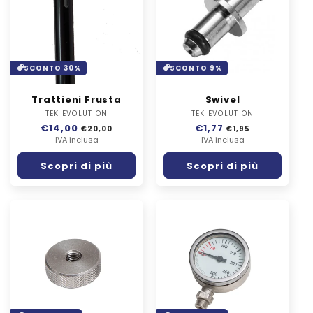
SCONTO 30%
SCONTO 9%
Trattieni Frusta
Swivel
TEK EVOLUTION
Fornitore:
TEK EVOLUTION
Fornitore:
Prezzo
€14,00
Prezzo
Prezzo
€1,77
Prezzo
€20,00
€1,95
di
IVA inclusa
scontato
di
IVA inclusa
scontato
listino
listino
Scopri di più
Scopri di più