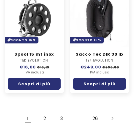
SCONTO 16%
SCONTO 16%
Spool 15 mt inox
Sacco Tek DIR 30 lb
TEK EVOLUTION
Fornitore:
TEK EVOLUTION
Fornitore:
Prezzo
€16,00
Prezzo
Prezzo
€249,00
Prezzo
€19,19
€298,80
di
IVA inclusa
scontato
di
IVA inclusa
scontato
listino
listino
Scopri di più
Scopri di più
1
2
3
…
26