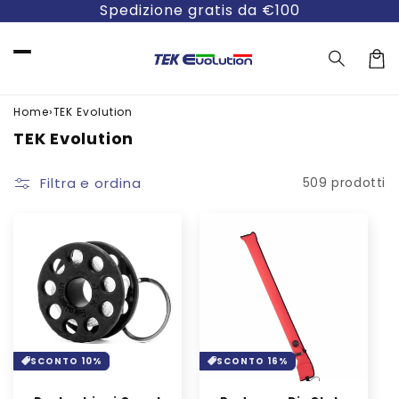
Vai
Spedizione gratis da €100
direttamente
ai contenuti
Carre
›
Home
TEK Evolution
C
TEK Evolution
o
l
Filtra e ordina
509 prodotti
l
e
z
i
o
n
e
:
SCONTO 10%
SCONTO 16%