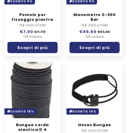
SCONTO 9%
SCONTO 9%
Pomolo per
Manometro 0-300
fissaggio piastra
Bar
TEK EVOLUTION
Fornitore:
TEK EVOLUTION
Fornitore:
Prezzo
€7,00
Prezzo
Prezzo
€46,60
Prezzo
€7,70
€51,26
di
IVA inclusa
scontato
di
IVA inclusa
scontato
listino
listino
Scopri di più
Scopri di più
SCONTO 16%
SCONTO 14%
Bungee corda
Hoses Bungee
elastica D 4
TEK EVOLUTION
Fornitore: