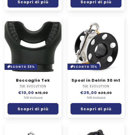
Scopri di più
Scopri di più
SCONTO 33%
SCONTO 13%
Boccaglio Tek
Spool in Delrin 30 mt
TEK EVOLUTION
Fornitore:
TEK EVOLUTION
Fornitore:
Prezzo
€10,00
Prezzo
Prezzo
€25,00
Prezzo
€15,00
€29,00
di
IVA inclusa
scontato
di
IVA inclusa
scontato
listino
listino
Scopri di più
Scopri di più