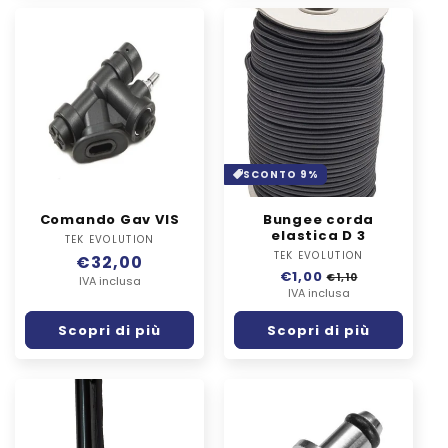
SCONTO 9%
Comando Gav VIS
Bungee corda
elastica D 3
TEK EVOLUTION
Fornitore:
TEK EVOLUTION
Fornitore:
Prezzo
€32,00
Prezzo
€1,00
Prezzo
€1,10
di
IVA inclusa
di
IVA inclusa
scontato
listino
listino
Scopri di più
Scopri di più