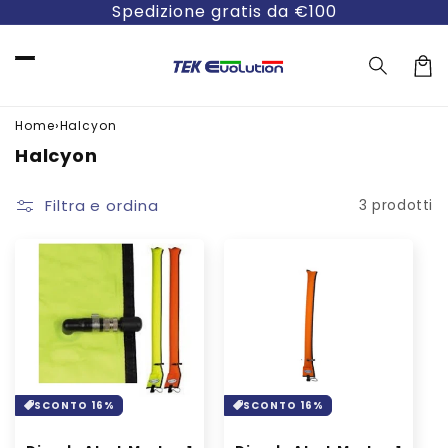
Vai
Spedizione gratis da €100
direttamente
ai contenuti
Carre
›
Home
Halcyon
C
Halcyon
o
l
Filtra e ordina
3 prodotti
l
e
z
i
o
n
e
:
SCONTO 16%
SCONTO 16%