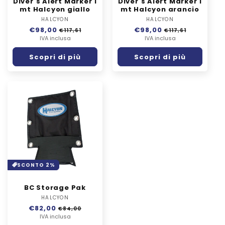
Diver's Alert Marker 1
Diver's Alert Marker 1
mt Halcyon giallo
mt Halcyon arancio
HALCYON
Fornitore:
HALCYON
Fornitore:
Prezzo
€98,00
Prezzo
Prezzo
€98,00
Prezzo
€117,61
€117,61
di
IVA inclusa
scontato
di
IVA inclusa
scontato
listino
listino
Scopri di più
Scopri di più
SCONTO 2%
BC Storage Pak
HALCYON
Fornitore:
Prezzo
€82,00
Prezzo
€84,00
di
IVA inclusa
scontato