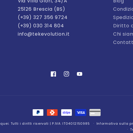
Via Villa Glori, 34/A
Blog
25126 Brescia (BS)
Condizi
(+39) 327 356 9724
Spedizi
(+39) 030 314 804
Diritto 
info@tekevolution.it
Chi sia
Contatt
Facebook
Instagram
YouTube
Metodi
di
ei. Tutti i diritti riservati | P.IVA: IT04012150985
Informativa sulla p
pagamento
T