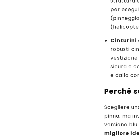
struttural
per esegu
(pinneggiat
(helicopte
Cinturini
robusti cin
vestizione
sicura e 
e dalla co
Perché sc
Scegliere una
pinna, ma in
versione blu
migliore id