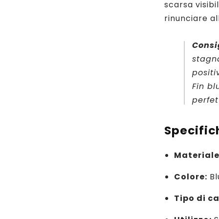
scarsa visib
rinunciare al
Consi
stagna
positi
Fin bl
perfet
Specific
Materiale
Colore:
Bl
Tipo di c