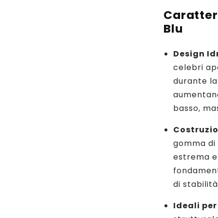
Caratteri
Blu
Design Id
celebri ap
durante la
aumentano 
basso, mas
Costruzio
gomma di a
estrema e
fondamenta
di stabilit
Ideali per