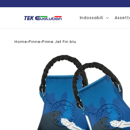
Vai
direttamente
ai contenuti
Indossabili
Assett
Home
›
Pinne
›
Pinne Jet Fin blu
Passa alle
informazioni
sul prodotto