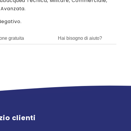
ubacquea Tecnica, Militare, Commerciale,
 Avanzata.
egativo.
one gratuita
Hai bisogno di aiuto?
zio clienti