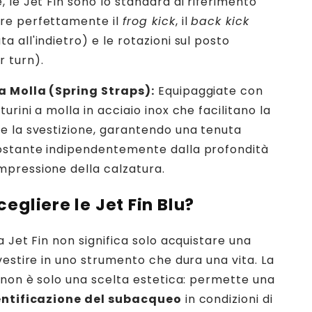
e, le Jet Fin sono lo standard di riferimento
ire perfettamente il
frog kick
, il
back kick
a all'indietro) e le rotazioni sul posto
r turn).
 a Molla (Spring Straps):
Equipaggiate con
turini a molla in acciaio inox che facilitano la
 e la svestizione, garantendo una tenuta
costante indipendentemente dalla profondità
mpressione della calzatura.
egliere le Jet Fin Blu?
 Jet Fin non significa solo acquistare una
vestire in uno strumento che dura una vita. La
 non è solo una scelta estetica: permette una
entificazione del subacqueo
in condizioni di