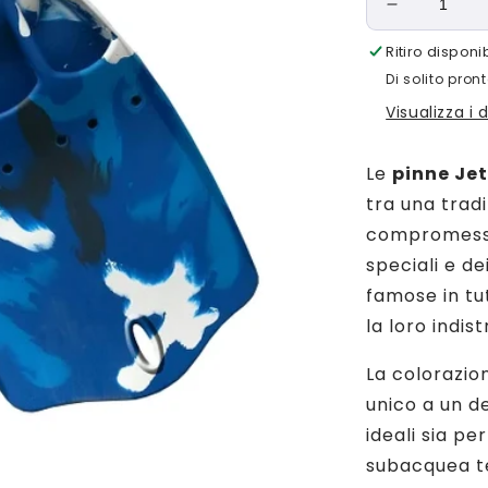
Diminuisci
quantità
Ritiro dispon
per
Di solito pront
Pinne
Jet
Visualizza i 
Fin
blu
Le
pinne Jet
tra una trad
compromessi.
speciali e d
famose in tu
la loro indistr
La colorazion
unico a un d
ideali sia pe
subacquea te