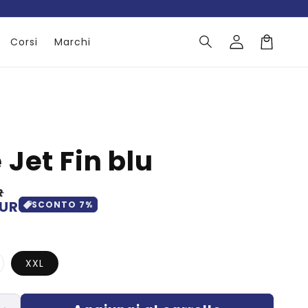
Accedi
Corsi
Marchi
Carrello
 Jet Fin blu
R
EUR
SCONTO
7
%
ariante
XXL
saurita
on
sponibile