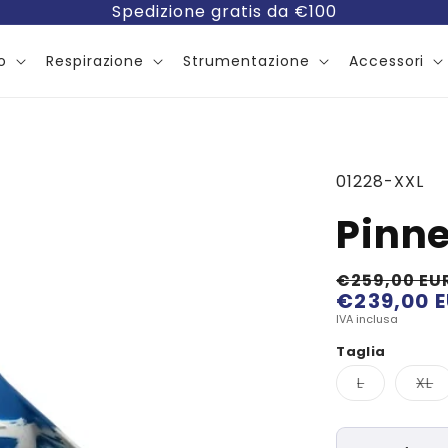
Spedizione gratis da €100
o
Respirazione
Strumentazione
Accessori
SKU:
01228-XXL
Pinne
€259,00 EU
€239,00 
Prezzo
Prezzo
di
scontato
IVA inclusa
listino
Taglia
Variante
V
L
XL
esaurita
e
o
o
non
n
disponibile
di