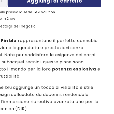
Aggiungi al carrello
Aumenta
quantità
ibile presso la sede
TekEvolution
per
o in 2 ore
Pinne
Jet
dettagli del negozio
Fin
blu
 Fin blu
rappresentano il perfetto connubio
izione leggendaria e prestazioni senza
 Nate per soddisfare le esigenze dei corpi
ei subacquei tecnici, queste pinne sono
tto il mondo per la loro
potenza esplosiva
e
uttibilità.
e blu aggiunge un tocco di visibilità e stile
esign collaudato da decenni, rendendole
r l'immersione ricreativa avanzata che per la
cnica (DIR).